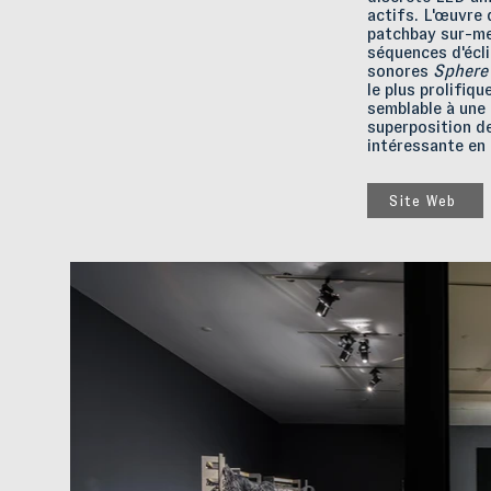
actifs. L'œuvre 
patchbay sur-mes
séquences d'écli
sonores
Sphere 
le plus prolifiq
semblable à une 
superposition d
intéressante en
Site Web