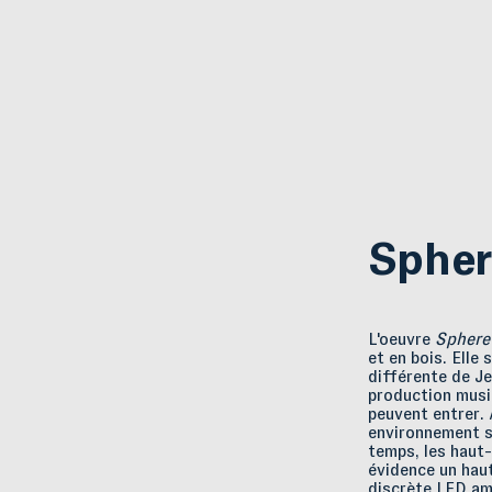
Spher
L'oeuvre
Sphere
et en bois. Elle
différente de J
production music
peuvent entrer.
environnement s
temps, les haut
évidence un hau
discrète LED amb