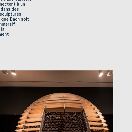
nnectent à un
s dans des
 sculptures
 que Bach soit
immersif
 la
ement