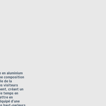
e en aluminium
une composition
le de la
s visiteurs
ent, créant un
de temps en
ettre en
équipé d’une
es haut-parleurs