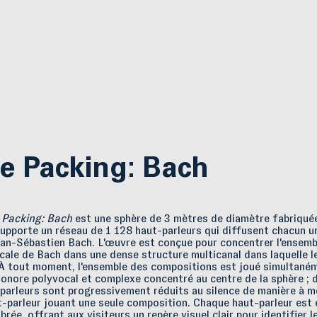
e Packing: Bach
 Packing: Bach
est une sphère de 3 mètres de diamètre fabriqué
 supporte un réseau de 1 128 haut-parleurs qui diffusent chacun 
ean-Sébastien Bach. L'œuvre est conçue pour concentrer l'ensemb
ale de Bach dans une dense structure multicanal dans laquelle le
 À tout moment, l'ensemble des compositions est joué simultaném
onore polyvocal et complexe concentré au centre de la sphère ; 
-parleurs sont progressivement réduits au silence de manière à m
t-parleur jouant une seule composition. Chaque haut-parleur est 
rée, offrant aux visiteurs un repère visuel clair pour identifier l