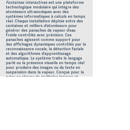
Fontaines interactives
est une plateforme
technologique modulaire qui intègre des
atomiseurs ultrasoniques avec des
systèmes informatiques à calculs en temps
réel. Chaque installation déploie entre des
centaines et milliers d’atomiseurs pour
générer des panaches de vapeur d’eau
froide contrôlés avec précision. Ces
panaches agissent comme support pour
des affichages dynamiques contrôlés par la
reconnaissance vocale, la détection faciale
et des algorithmes d’apprentissage
automatique. Le système traite le langage
parlé ou la présence visuelle en temps réel
pour produire des images ou du texte en
suspension dans la vapeur. Conçue pour la
prise en charge de multiples langues et
adaptable à divers contextes d’installation,
la plateforme combine électronique sur-
mesure, capteurs intégrés et logiciels de
contrôle avancés pour offrir une expérience
interactive réactive.
Suivant
Précédent
© 2025 Recherche Antimodular